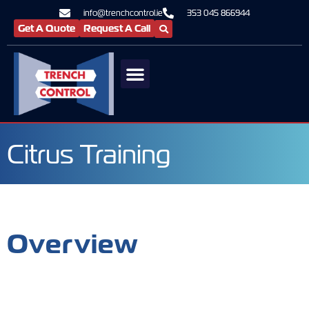
info@trenchcontrol.ie
353 045 866944
Get A Quote
Request A Call
Citrus Training
Overview