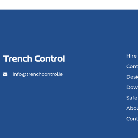
Trench Control
Hire
Cont
info@trenchcontrol.ie
Desi
Dow
Safe
Abou
Cont