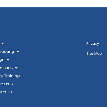
Privacy
racting
Site Map
gn
nloads
ty Training
t Us
act Us