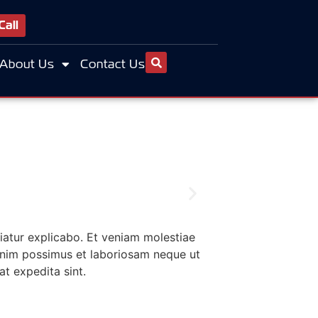
Call
About Us
Contact Us
riatur explicabo. Et veniam molestiae
 Enim possimus et laboriosam neque ut
at expedita sint.