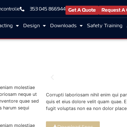
control.ie
353 045 866944
Get A Quote
Request A 
acting
Design
Downloads
Safety Training
 veniam molestiae
boriosam neque ut
Corrupti laboriosam nihil enim qui pa
 inventore quae sed
quis et eius dolore velit quam quae.
s harum sequi
fugit voluptas non ea non dolor place
 veniam molestiae
Download Spec